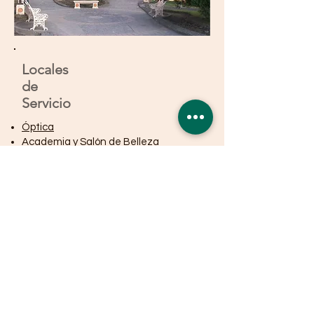
Locales
de
Servicio
Óptica
Academia y Salón de Belleza
Barbería
Venta de Artículos de Computadora y
Reparación
Tienda de Celulares, Artículos de
Celular y Reparación
Ciber y trabajos secretariales y
documentos
Despacho Legal
Laboratorio